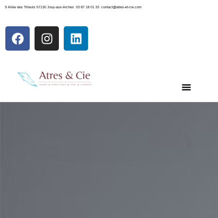
9 Allée des Tilleuls 57130 Jouy-aux-Arches 03 87 18 01 33 contact@atres-et-cie.com