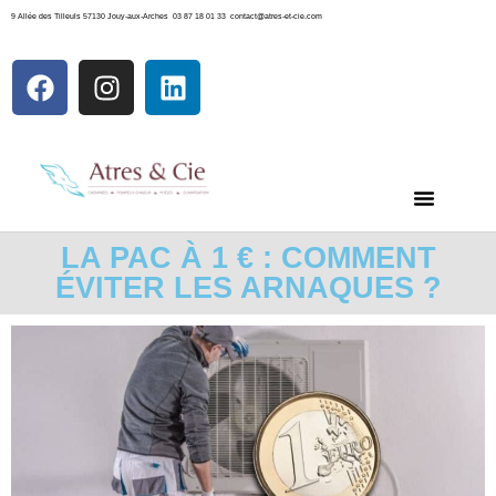
9 Allée des Tilleuls 57130 Jouy-aux-Arches 03 87 18 01 33 contact@atres-et-cie.com
LA PAC À 1 € : COMMENT
ÉVITER LES ARNAQUES ?